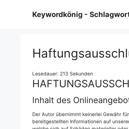
Zum
Inhalt
Keywordkönig - Schlagwort
springen
Haftungsaussch
Lesedauer:
213
Sekunden
HAFTUNGSAUSSCH
Inhalt des Onlineangebo
Der Autor übernimmt keinerlei Gewähr für d
bereitgestellten Informationen auf unser
welche sich auf Schäden materieller oder 