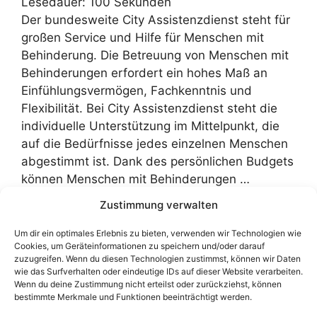
Lesedauer:
100
Sekunden
Der bundesweite City Assistenzdienst steht für
großen Service und Hilfe für Menschen mit
Behinderung. Die Betreuung von Menschen mit
Behinderungen erfordert ein hohes Maß an
Einfühlungsvermögen, Fachkenntnis und
Flexibilität. Bei City Assistenzdienst steht die
individuelle Unterstützung im Mittelpunkt, die
auf die Bedürfnisse jedes einzelnen Menschen
abgestimmt ist. Dank des persönlichen Budgets
können Menschen mit Behinderungen …
Weiterlesen …
Zustimmung verwalten
Um dir ein optimales Erlebnis zu bieten, verwenden wir Technologien wie
Kategorien
Hilfe
Cookies, um Geräteinformationen zu speichern und/oder darauf
Schlagwörter
zuzugreifen. Wenn du diesen Technologien zustimmst, können wir Daten
Assistenzdienst
,
Assistenzdienst Berlin
,
wie das Surfverhalten oder eindeutige IDs auf dieser Website verarbeiten.
Assistenzdienst Düsseldorf
,
Assistenzdienst
Wenn du deine Zustimmung nicht erteilst oder zurückziehst, können
bestimmte Merkmale und Funktionen beeinträchtigt werden.
Hamburg
,
Assistenzdienst Köln
,