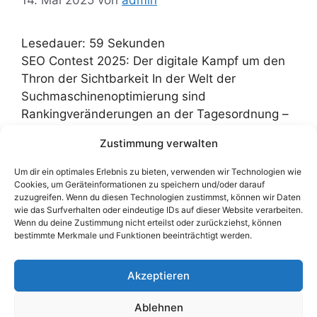
Lesedauer:
59
Sekunden
SEO Contest 2025: Der digitale Kampf um den
Thron der Sichtbarkeit In der Welt der
Suchmaschinenoptimierung sind
Rankingveränderungen an der Tagesordnung –
doch einmal im Jahr wird daraus ein
Zustimmung verwalten
öffentliches Spektakel: der SEO Contest von
Agenturtipp.de. Was als kreatives Experiment
Um dir ein optimales Erlebnis zu bieten, verwenden wir Technologien wie
begann, ist längst zu einem festen Termin im
Cookies, um Geräteinformationen zu speichern und/oder darauf
zuzugreifen. Wenn du diesen Technologien zustimmst, können wir Daten
Kalender der SEO-Szene geworden. Agenturen,
wie das Surfverhalten oder eindeutige IDs auf dieser Website verarbeiten.
Freelancer und …
Weiterlesen …
Wenn du deine Zustimmung nicht erteilst oder zurückziehst, können
bestimmte Merkmale und Funktionen beeinträchtigt werden.
Kategorien
Allgemein
,
SEO
Akzeptieren
Kommentar hinterlassen
Ablehnen