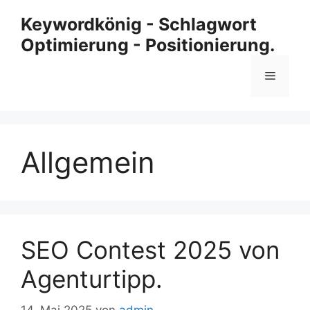
Zum
Keywordkönig - Schlagwort
Inhalt
Optimierung - Positionierung.
springen
Menü
Allgemein
SEO Contest 2025 von
Agenturtipp.
14. Mai 2025
von
admin